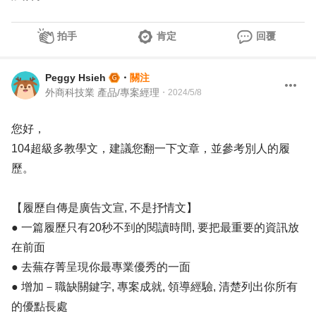
拍手
肯定
回覆
Peggy Hsieh
・
關注
外商科技業 產品/專案經理
・
2024/5/8
您好，
104超級多教學文，建議您翻一下文章，並參考別人的履
歷。
【履歷自傳是廣告文宣, 不是抒情文】
● 一篇履歷只有20秒不到的閱讀時間, 要把最重要的資訊放
在前面
● 去蕪存菁呈現你最專業優秀的一面
● 增加－職缺關鍵字, 專案成就, 領導經驗, 清楚列出你所有
的優點長處