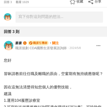
收藏
分享
回答
3
觀看
1029
回答
3
則
麥麥
・
關注
職涯引導師
職涯規劃 CDA國際生涯發展諮詢師
・
2024/5/8
您好
冒昧請教前往任職及離職的原由，空窗期有無持續應徵呢？
因在這無法清楚得知您個人的優勢技能，
建議
1.運用104履歷診療室