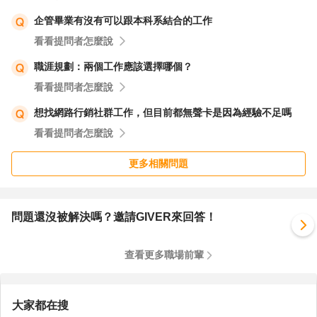
企管畢業有沒有可以跟本科系結合的工作
【自傳建議格式】
看看提問者怎麼說
我是ＸＸＸ, 具有？年＿＿XXX經驗, 執行過ＡＢＣ專案, 擅
職涯規劃：兩個工作應該選擇哪個？
長工具＿＿＿, 工作風格＿＿＿。
看看提問者怎麼說
我希望能在＿＿產業, 擔任＿＿職務。
想找網路行銷社群工作，但目前都無聲卡是因為經驗不足嗎
看看提問者怎麼說
【ＸＸ專案經驗｜關鍵技能Ａ｜關鍵技能Ｂ】
更多相關問題
我在_(公司/單位)_擔任__(職務)__時, 我負責__, (任務)目標
是__, 我著手__(完成什麼事項, 跟誰聯繫, 帶領什麼團隊)__,
最後完成__(具體目標成果), 獲得__(獎勵/訂單/好評/新客
問題還沒被解決嗎？邀請GIVER來回答！
戶…)。
查看更多職場前輩
【ＸＸ得獎｜關鍵技能Ａ｜關鍵技能Ｂ】
我在_(公司/單位)_擔任__(職務)__時, 我負責__, (任務)目標
大家都在搜
是__, 我著手__(完成什麼事項, 跟誰聯繫, 帶領什麼團隊)__,