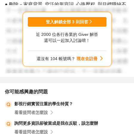
● 刪除－家庭背景, 空泛的形容詞, 心路歷程, 與目標職缺不
相關的所有資訊
登入解鎖全部
3
則回答
對公司主管來說, 最棒的貢獻有幾種, 假設有工作經驗, 所有
近 2000 位各行各業的 Giver 解答
的舉例/專案/實證的具體成就, 都盡量圍繞著這幾個主題
還可以一起加入討論唷！
● 幫公司賺錢, 增加出貨量, 提高報價增加營業額之類的
● 幫公司賺錢, 減少支出, cost down, 提高效率之類的
還沒有 104 帳號嗎？
現在去註冊
● 提高客戶滿意度, 準時出貨, 提升品質
● 提高員工滿意度, 促進團隊和諧等等
如果說沒有工作經驗, 或工作經驗很短， 我會建議列出以下
你可能感興趣的問題
的具體成就
影視行銷實習注重的學生特質？
● 社團幹部
看看提問者怎麼說
● 打工經驗
● 活動經驗
詢問更多資訊卻被當成是我在反駁，該怎麼辦
● 比賽經驗
看看提問者怎麼說