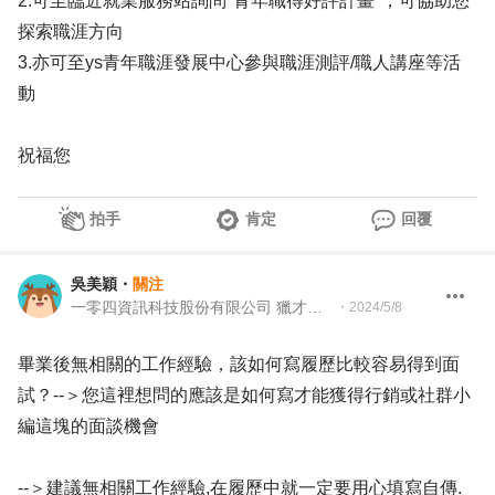
2.可至臨近就業服務站詢問"青年職得好評計畫"，可協助您
探索職涯方向
3.亦可至ys青年職涯發展中心參與職涯測評/職人講座等活
動
祝福您
拍手
肯定
回覆
吳美穎
・
關注
一零四資訊科技股份有限公司 獵才顧問
・
2024/5/8
畢業後無相關的工作經驗，該如何寫履歷比較容易得到面
試？--＞您這裡想問的應該是如何寫才能獲得行銷或社群小
編這塊的面談機會
--＞建議無相關工作經驗,在履歷中就一定要用心填寫自傳.