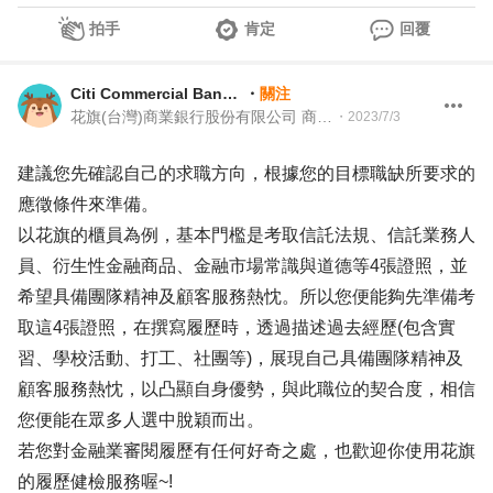
拍手
肯定
回覆
Citi Commercial Bank Talent Acquisition Team
・
關注
花旗(台灣)商業銀行股份有限公司 商業金融事業群招募團隊
・
2023/7/3
建議您先確認自己的求職方向，根據您的目標職缺所要求的
應徵條件來準備。
以花旗的櫃員為例，基本門檻是考取信託法規、信託業務人
員、衍生性金融商品、金融市場常識與道德等4張證照，並
希望具備團隊精神及顧客服務熱忱。所以您便能夠先準備考
取這4張證照，在撰寫履歷時，透過描述過去經歷(包含實
習、學校活動、打工、社團等)，展現自己具備團隊精神及
顧客服務熱忱，以凸顯自身優勢，與此職位的契合度，相信
您便能在眾多人選中脫穎而出。
若您對金融業審閱履歷有任何好奇之處，也歡迎你使用花旗
的履歷健檢服務喔~!