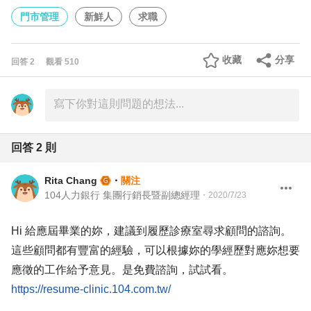
門市管理
新鮮人
求職
收藏
分享
回答
2
觀看
510
回答
2
則
Rita Chang
・
關注
104人力銀行 集團行銷長暨副總經理
・
2020/7/23
Hi 給應屆畢業的妳，建議到履歷診療室尋求顧問的諮詢。
這些顧問都有豐富的經驗，可以根據妳的學經歷對應妳想要
應徵的工作給予意見。是免費諮詢，試試看。
https://resume-clinic.104.com.tw/