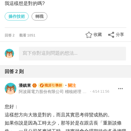
我這樣想是對的嗎?
操作技術
轉職
收藏
分享
回答
2
觀看
1051
回答
2
則
潘鎮東
・
關注
職涯引導師
阿波羅電力股份有限公司 稽核經理 Audit Manager
・
4/14 11:56
您好：
這樣想方向大致是對的，而且其實思考得蠻成熟的。
如果你說是因為工時太少，那等於是在跟店長「重新談條