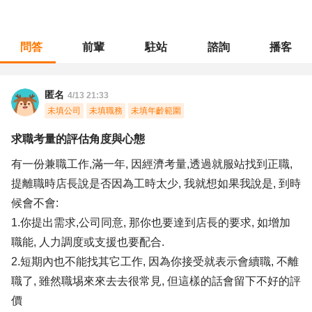
問答
前輩
駐站
諮詢
播客
職涯診所
/
操作技術
/
求職考量的評估角度與心態
匿名
4/13 21:33
未填公司
未填職務
未填年齡範圍
求職考量的評估角度與心態
有一份兼職工作,滿一年, 因經濟考量,透過就服站找到正職,
提離職時店長說是否因為工時太少, 我就想如果我說是, 到時
候會不會:
1.你提出需求,公司同意, 那你也要達到店長的要求, 如增加
職能, 人力調度或支援也要配合.
2.短期內也不能找其它工作, 因為你接受就表示會續職, 不離
職了, 雖然職埸來來去去很常見, 但這樣的話會留下不好的評
價