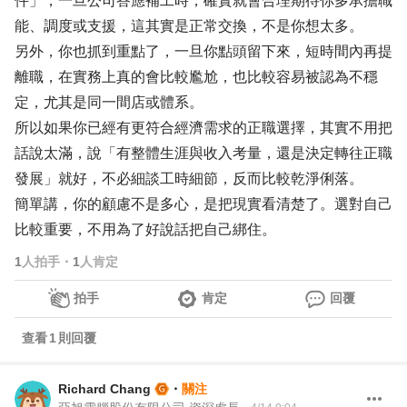
件」，一旦公司答應補工時，確實就會合理期待你多承擔職
能、調度或支援，這其實是正常交換，不是你想太多。
另外，你也抓到重點了，一旦你點頭留下來，短時間內再提
離職，在實務上真的會比較尷尬，也比較容易被認為不穩
定，尤其是同一間店或體系。
所以如果你已經有更符合經濟需求的正職選擇，其實不用把
話說太滿，說「有整體生涯與收入考量，還是決定轉往正職
發展」就好，不必細談工時細節，反而比較乾淨俐落。
簡單講，你的顧慮不是多心，是把現實看清楚了。選對自己
比較重要，不用為了好說話把自己綁住。
1
人拍手
・
1
人肯定
拍手
肯定
回覆
查看
1
則回覆
Richard Chang
・
關注