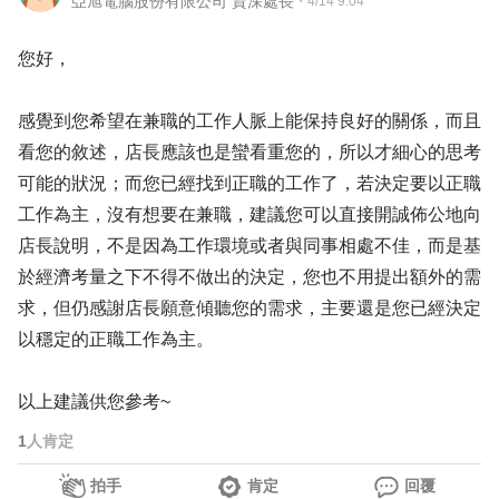
亞旭電腦股份有限公司 資深處長
・
4/14 9:04
您好，
感覺到您希望在兼職的工作人脈上能保持良好的關係，而且
看您的敘述，店長應該也是蠻看重您的，所以才細心的思考
可能的狀況；而您已經找到正職的工作了，若決定要以正職
工作為主，沒有想要在兼職，建議您可以直接開誠佈公地向
店長說明，不是因為工作環境或者與同事相處不佳，而是基
於經濟考量之下不得不做出的決定，您也不用提出額外的需
求，但仍感謝店長願意傾聽您的需求，主要還是您已經決定
以穩定的正職工作為主。
以上建議供您參考~
1
人肯定
拍手
肯定
回覆