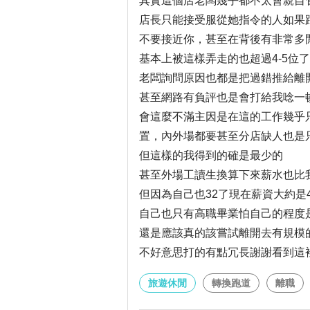
其實這個店老闆幾乎都不太會親自
店長只能接受服從她指令的人如果
不要接近你，甚至在背後有非常多
基本上被這樣弄走的也超過4-5位了
老闆詢問原因也都是把過錯推給離
甚至網路有負評也是會打給我唸一
會這麼不滿主因是在這的工作幾乎
置，內外場都要甚至分店缺人也是
但這樣的我得到的確是最少的
甚至外場工讀生換算下來薪水也比
但因為自己也32了現在薪資大約是4
自己也只有高職畢業怕自己的程度
還是應該真的該嘗試離開去有規模
不好意思打的有點冗長謝謝看到這裡
旅遊休閒
轉換跑道
離職