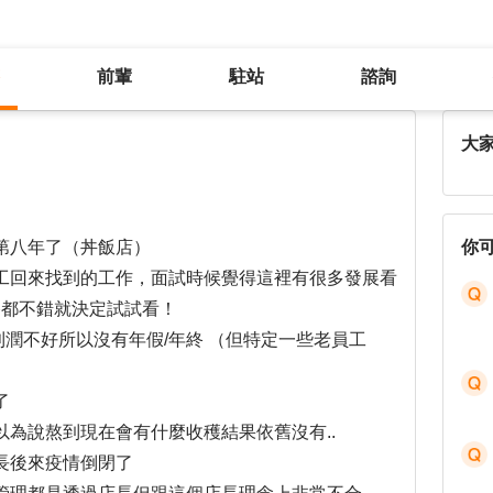
前輩
駐站
諮詢
32歲了該離開這個八年的公司嗎
大
第八年了（丼飯店）
你
工回來找到的工作，面試時候覺得這裡有很多發展看
終都不錯就決定試試看！
利潤不好所以沒有年假/年終 （但特定一些老員工
了
為說熬到現在會有什麼收穫結果依舊沒有..
長後來疫情倒閉了