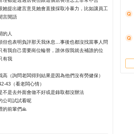
管理都是透過店長但跟這個店長理念上非常不合
跟她提出建言意見她會直接採取冷暴力，比如讓員工
閒言閒語
開的人
頓但也表明負評那天我休息…事後也都沒找當事人問
只有我自己需要崗位輪替，誰休假我就去補誰的位
只有我
我高（詢問老闆得到結果是因為他們沒有勞健保）
2-43（看老闆心情）
是不是去外面會做不好或是錄取都沒辦法
的公司試試看呢
的前輩們🙏