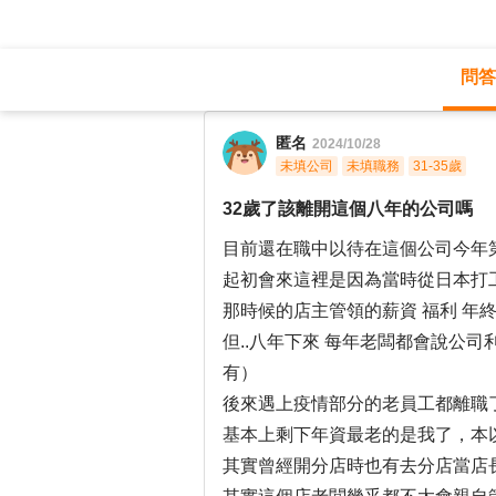
問答
職涯診所
/
旅遊休閒
/
匿名
2024/10/28
未填公司
未填職務
31-35歲
32歲了該離開這個八年的公司嗎
目前還在職中以待在這個公司今年
起初會來這裡是因為當時從日本打
那時候的店主管領的薪資 福利 年
但..八年下來 每年老闆都會說公司
有）
後來遇上疫情部分的老員工都離職
基本上剩下年資最老的是我了，本以
其實曾經開分店時也有去分店當店