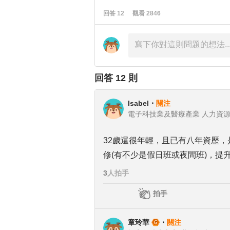
回答
12
觀看
2846
回答
12
則
Isabel
・
關注
電子科技業及醫療產業 人力資
32歲還很年輕，且已有八年資歷
修(有不少是假日班或夜間班)，提
3
人拍手
拍手
章玲華
・
關注