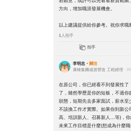
若願意，或許可以先看看薪資範圍
方向，增加職涯發展機會。
以上建議提供給你參考。祝你求職
1
人拍手
拍手
李明忠
・
關注
康棶集團成居營造 工程經理
・
20
在原公司，你已經看不到發展性了
了，雖然學歷是你的短板，不過你
狀態，短期先去多家面試，薪水至少
不該換工作才實際。如果你到新公
高、培訓新人、召募新人…等)，
未來工作目標是什麼(想成為什麼職