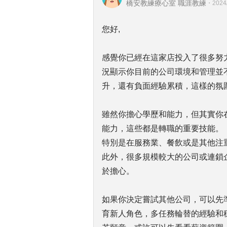
橋安教練療心室 職涯教練
・
2024
您好,
感覺你已經在這家店投入了很多努
況顯示你目前的公司環境和管理並
升，還有負面經驗累積，這樣的氛
雖然你擔心學歷和能力，但其實你
能力，這些都是轉職的重要技能。
特別是在服務業、餐飲或是其他注
此外，很多規模較大的公司或連鎖
於擔心。
如果你決定嘗試其他公司，可以先
育新人角色，多任務輪替的經驗和