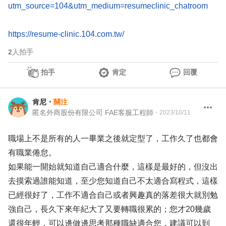
utm_source=104&utm_medium=resumeclinic_chatroom
https://resume-clinic.104.com.tw/
2
人拍手
拍手
肯定
回覆
肯尼
・
關注
匿名外商股份有限公司 FAE客服工程師
・
2023/10/11
職場上不是所有的人一畢業之後就定型了，工作久了也都會
有職業倦怠。
如果能一開始就知道自己適合什麼，這樣是最好的，但沒出
去摸索過誰能知道，至少您知道自己不太適合寫程式，這樣
已經很好了，工作不適合自己或者興趣真的落差很大就別勉
強自己，長久下來年紀大了又要轉職很累的；您才20幾歲
還很年輕，可以邊做邊思考那種職缺適合您，建議可以到