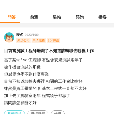
問答
前輩
駐站
諮詢
播客
職涯診所
/
品管安規
/
目前當測試工程師離職了不知道該轉職去哪裡工作
匿名
2023/10/9
未填公司
未填職務
26-30歲
目前當測試工程師離職了不知道該轉職去哪裡工作
當了某sg* sar工程師 有點像安規測試兩年了
操作機台測試的那種
但感覺也學不到什麼專業
目前不知道該轉去哪裡 相關的工作會比較好
雖然是資工畢業的 但基本上程式一直都不太好
加上去了實驗室兩年 程式幾乎都忘了
請問該怎麼辦才好