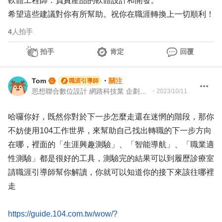
軟體工程師：負責產品的軟體設計和開發。
希望這些建議對你有所幫助。祝你在職涯轉換上一切順利！
4
人拍手
拍手
肯定
回覆
Tom
・
關注
職涯引導師
思想聯合數位設計 網路科技業 企劃文案｜104Giver職涯引導師第003202310055號
・
2023/10/11
哈囉你好，既然你對於下一步怎麼走還在迷惘的階段，那你
不妨使用104工作世界，來幫助自己找出轉職的下一步方向
在哪，裡面的「生涯興趣測驗」、「智能導航」、「職業適
性測驗」都是很好的工具，測驗完的結果可以到履歷診療室
請職涯引導師幫你解讀，你就可以知道你的接下來該往哪裡
走
https://guide.104.com.tw/wow/?