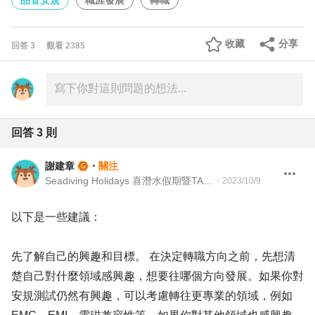
品管安規
職涯發展
轉職
收藏
分享
回答
3
觀看
2385
回答
3
則
謝建章
・
關注
Seadiving Holidays 喜潛水假期暨TAAA 台灣留澳校友會 Martech Director 行銷科技長暨TAAA 理事
・
2023/10/9
以下是一些建議：
先了解自己的興趣和目標。 在決定轉職方向之前，先想清
楚自己對什麼領域感興趣，想要往哪個方向發展。如果你對
安規測試仍然有興趣，可以考慮轉往更專業的領域，例如