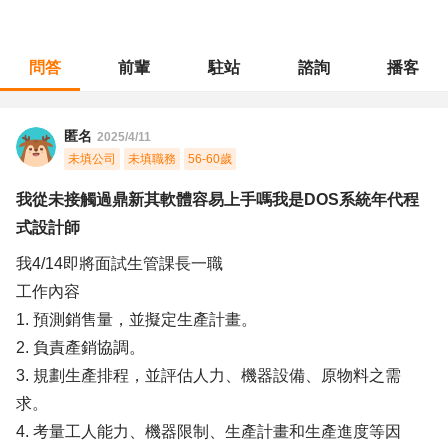
問答
前輩
駐站
諮詢
播客
職涯診所
/
經營幕僚
/
我從未接觸過鼎新其軟體容易上手嗎我是DOS系統年代程式設計師
匿名
2025/4/11
未填公司
未填職務
56-60歲
我從未接觸過鼎新其軟體容易上手嗎我是DOS系統年代程
式設計師
我4/14即將面試生管課長一職
工作內容
1. 預測銷售量，並擬定生產計畫。
2. 負責產銷協調。
3. 規劃生產排程，並評估人力、機器設備、原物料之需
求。
4. 考量工人能力、機器限制、生產計畫和生產進度等因