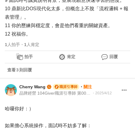
9 面試時可誠實說明背景，並展現願意快速學習的態度。
10 鼎新比DOS現代化太多，但概念上不脫「流程邏輯 + 報
表管理」。
11 你的歷練與穩定度，會是他們看重的關鍵資產。
12 祝福你。
1
人拍手
・
1
人肯定
拍手
肯定
回覆
查看
3
則回覆
Cherry Wang
・
關注
職涯引導師
品牌經營 104Giver職涯引導師 第003202510001
・
2025/4/12
哈囉你好：）
如果擔心系統操作，面試時不妨多了解：