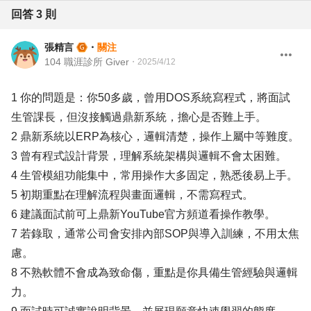
回答
3
則
張精言
・
關注
104 職涯診所 Giver
・
2025/4/12
1 你的問題是：你50多歲，曾用DOS系統寫程式，將面試
生管課長，但沒接觸過鼎新系統，擔心是否難上手。
2 鼎新系統以ERP為核心，邏輯清楚，操作上屬中等難度。
3 曾有程式設計背景，理解系統架構與邏輯不會太困難。
4 生管模組功能集中，常用操作大多固定，熟悉後易上手。
5 初期重點在理解流程與畫面邏輯，不需寫程式。
6 建議面試前可上鼎新YouTube官方頻道看操作教學。
7 若錄取，通常公司會安排內部SOP與導入訓練，不用太焦
慮。
8 不熟軟體不會成為致命傷，重點是你具備生管經驗與邏輯
力。