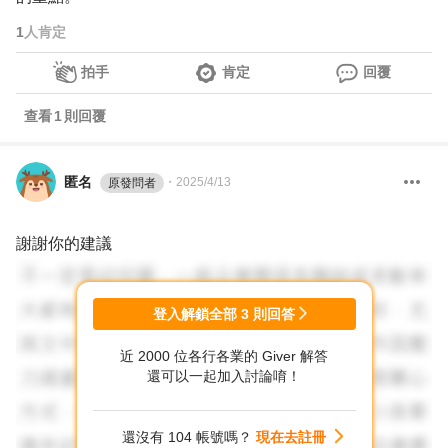
1
人肯定
拍手
肯定
回覆
查看
1
則回覆
匿名
・
2025/4/13
原發問者
謝謝你的建議
登入解鎖全部
3
則回答
近 2000 位各行各業的 Giver 解答
還可以一起加入討論唷！
還沒有 104 帳號嗎？
現在去註冊