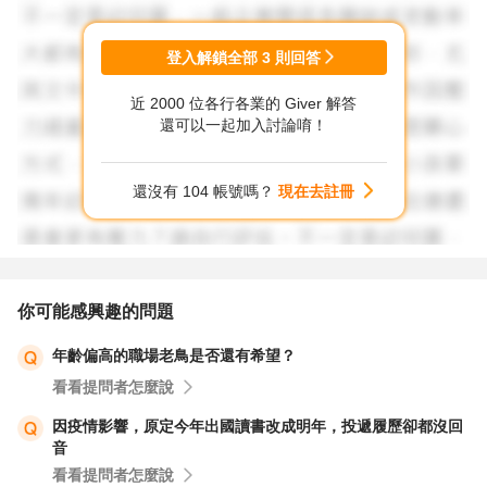
如果有問題也可以去104履歷健診,請其他回答題主問題的人
直接幫忙看看,他們提到的建議都蠻好的
登入解鎖全部
3
則回答
近 2000 位各行各業的 Giver 解答
至於題主提到的已讀不回的問題實際是常見的問題,HR招聘
還可以一起加入討論唷！
高峰,一天可能看100多份履歷,同時在看之前會篩選學校、
畢業科系、年紀等,同時如果沒有辦法在10秒內快速讓HR抓
還沒有 104 帳號嗎？
現在去註冊
到跟崗位JD的匹配性,基本就不會下一步,所以才會有很多已
讀不回
至於履歷修改,通常是3-6個月用人單位會重新調整一次
你可能感興趣的問題
祝福題主找工作順利
年齡偏高的職場老鳥是否還有希望？
看看提問者怎麼說
因疫情影響，原定今年出國讀書改成明年，投遞履歷卻都沒回
音
看看提問者怎麼說