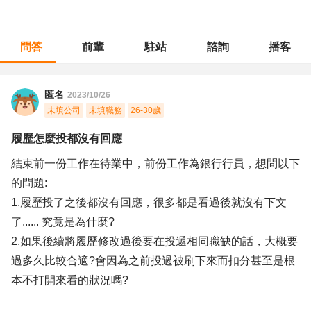
問答
前輩
駐站
諮詢
播客
職涯診所
/
金融專業
/
履歷怎麼投都沒有回應
匿名
2023/10/26
未填公司
未填職務
26-30歲
履歷怎麼投都沒有回應
結束前一份工作在待業中，前份工作為銀行行員，想問以下
的問題:
1.履歷投了之後都沒有回應，很多都是看過後就沒有下文
了...... 究竟是為什麼?
2.如果後續將履歷修改過後要在投遞相同職缺的話，大概要
過多久比較合適?會因為之前投過被刷下來而扣分甚至是根
本不打開來看的狀況嗎?