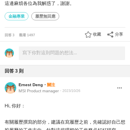
這邊麻煩各位為我解惑了，謝謝。
金融專業
履歷無回應
收藏
分享
回答
3
觀看
1497
回答
3
則
Ernest Deng
・
關注
MSI Product manager
・
2023/10/26
Hi, 你好：
有關履歷撰寫的部分，建議在寫履歷之前，先確認好自己想