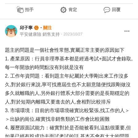
拍手
肯定
回覆
邱子寧
・
關注
平安健康險 銷售支持
・
2023/10/27
題主的問題是一個社會性常態,實屬正常主要的原因如下
1. 產業原因：行員非理專基本都是經過考試+面試才會錄取,
每一年開放的時間點沒有到就是沒有
2. 工作年資問題：看到題主年紀屬於大學剛出來工作沒多
久,對於銀行來說,寧可找應屆生也不太願意隨便找跟剛做沒
多久就離職的人,另外銀行體系大部分需要的是長期穩定的
人,對於短期內離職又要進去的人,會相對比較排斥
3. 市場環境：目前的市場環境確實比較緊張,找工作的人＞
＞出缺的崗位,確實找非銷售類的工作會比較困難
4. 履歷跟面試能力：確實對於是否能被看到,這點很重要,但
如果已經有投成功去面試考試的話,基本不會有太大的問題,