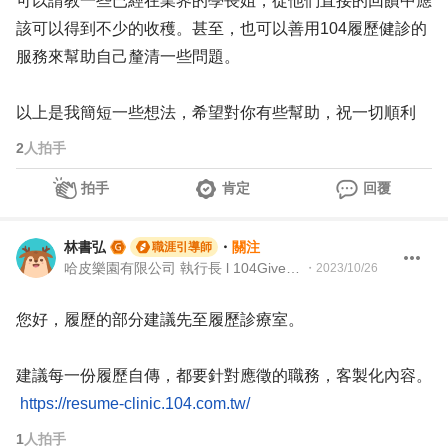
可以請教一些已經在業界的學長姐，從他們直接的回饋中應
該可以得到不少的收穫。甚至，也可以善用104履歷健診的
服務來幫助自己釐清一些問題。
以上是我簡短一些想法，希望對你有些幫助，祝一切順利
2
人拍手
拍手
肯定
回覆
林書弘
・
關注
職涯引導師
哈皮樂園有限公司 執行長 l 104Giver職涯引導師第003202310051號
・
2023/10/26
您好，履歷的部分建議先至履歷診療室。
建議每一份履歷自傳，都要針對應徵的職務，客製化內容。
https://resume-clinic.104.com.tw/
1
人拍手