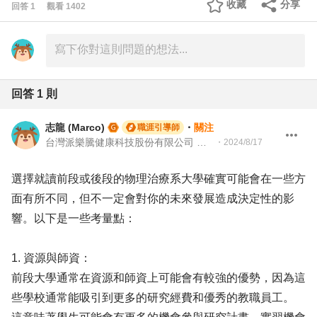
收藏
分享
回答
1
觀看
1402
回答
1
則
志龍 (Marco)
・
關注
職涯引導師
台灣派樂騰健康科技股份有限公司 資深製造測試工程師 | 104Giver職涯引導師 第003202310035
・
2024/8/17
選擇就讀前段或後段的物理治療系大學確實可能會在一些方
面有所不同，但不一定會對你的未來發展造成決定性的影
響。以下是一些考量點：
1. 資源與師資：
前段大學通常在資源和師資上可能會有較強的優勢，因為這
些學校通常能吸引到更多的研究經費和優秀的教職員工。