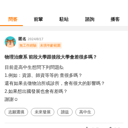
問答
前輩
駐站
諮詢
播客
職涯診所
/
不分職務
/
物理治療系 前段大學跟後段大學會差很多嗎？
匿名
2024/8/17
無工作經驗
未填年齡範圍
物理治療系 前段大學跟後段大學會差很多嗎？
目前是高中生想問下列問題🙋
1.例如：資源、師資等等的 查很多嗎？
還有如果去徵物治所或診所，會有很大的影響嗎？
2.如果想出國發展也會有差嗎？
謝謝☺️
志願選填
未來發展
請益
高中生