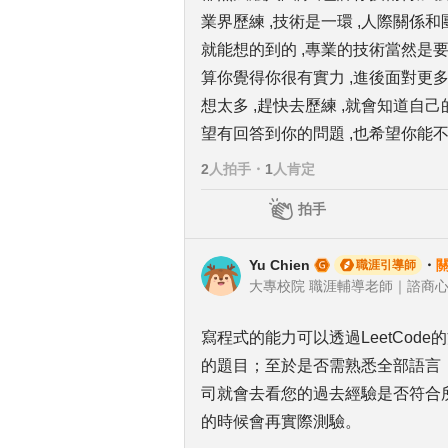
業界歷練 ,技術是一環 ,人際關係
就能想的到的 ,專業的技術當然是要
算你覺得你很有實力 ,進後面對更多
想太多 ,趕快去歷練 ,就會知道自己
望有回答到你的問題 ,也希望你能不
2
人拍手
・
1
人肯定
拍手
Yu Chien
・
職涯引導師
寫程式的能力可以透過LeetCo
的題目；至於是否需熟悉全部語言
司就會去看您的過去經驗是否符合
的時候會再實際測驗。