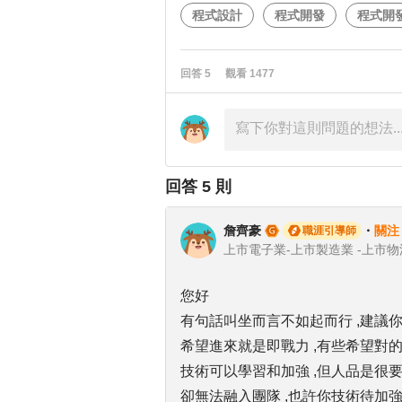
程式設計
程式開發
程式開
回答
5
觀看
1477
回答
5
則
詹齊豪
・
關注
職涯引導師
您好
有句話叫坐而言不如起而行 ,建議你
希望進來就是即戰力 ,有些希望對的
技術可以學習和加強 ,但人品是很要求
卻無法融入團隊 ,也許你技術待加強