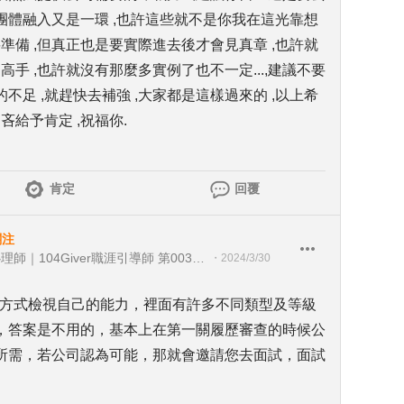
和團體融入又是一環 ,也許這些就不是你我在這光靠想
準備 ,但真正也是要實際進去後才會見真章 ,也許就
高手 ,也許就沒有那麼多實例了也不一定...,建議不要
的不足 ,就趕快去補強 ,大家都是這樣過來的 ,以上希
吝給予肯定 ,祝福你.
肯定
回覆
關注
大專校院 職涯輔導老師｜諮商心理師｜104Giver職涯引導師 第003202410062號
・
2024/3/30
de的方式檢視自己的能力，裡面有許多不同類型及等級
，答案是不用的，基本上在第一關履歷審查的時候公
所需，若公司認為可能，那就會邀請您去面試，面試