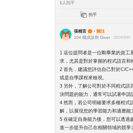
1
人拍手
拍手
張精言
・
關注
104 職涯診所 Giver
・
2024/3/30
1 這位提問者是一位剛畢業的資
求，尤其是對於掌握的程式語言和
2 首先，建議您評估自己對於C/C
或是自學課程來檢視。
3 另外，了解公司對於不同程式
決問題的能力，通常可以試著申請
4 然而，若公司明確要求多種程
解，以展現您的學習能力和適應能
5 在確定自身能力後，您可以透
進一步提升自己在相關領域的競爭