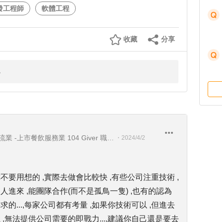
發工程師
軟體工程
收藏
分享
上市電子業-上市製造業 -上市物流業 -上市餐飲服務業 104 Giver 職涯引導師 第003202410005號
・
2024/4/2
不要用想的 ,實際去做會比較快 ,有些公司注重技術 ,
人進來 ,能團隊合作(而不是孤鳥一隻) ,也有的認為
的...,每家公司都有考量 ,如果你技術可以 ,但進去
 ,無法提供公司需要的即戰力...,建議你自己還是要去