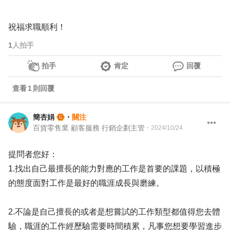
祝福求職順利！
1
人拍手
拍手
肯定
回覆
查看
1
則回覆
簡杏娟
・
關注
百貨零售業 顧客服務 行銷企劃主管
・
2024/10/24
提問者您好：
1.找出自己最擅長的能力對應的工作是首要的課題，以積極
的態度面對工作是最好的職涯成長與磨練。
2.不論是自己擅長的或者是想嘗試的工作類型都值得您去體
驗，職涯的工作經歷驗需要時間積累，凡事您想要學習進步