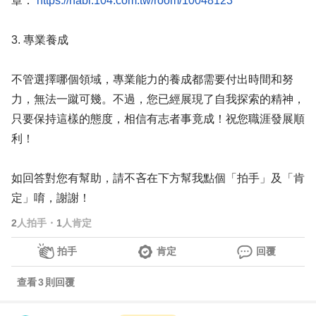
章：
https://nabi.104.com.tw/room/10048123
3. 專業養成
不管選擇哪個領域，專業能力的養成都需要付出時間和努
力，無法一蹴可幾。不過，您已經展現了自我探索的精神，
只要保持這樣的態度，相信有志者事竟成！祝您職涯發展順
利！
如回答對您有幫助，請不吝在下方幫我點個「拍手」及「肯
定」唷，謝謝！
2
人拍手
・
1
人肯定
拍手
肯定
回覆
查看
3
則回覆