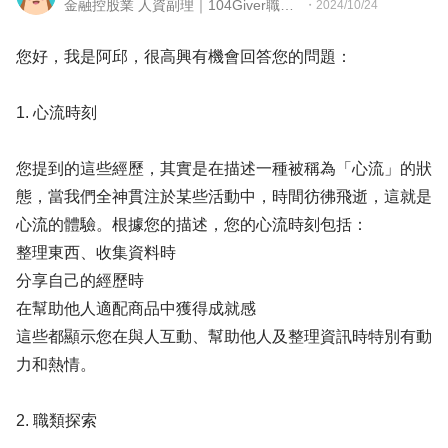
金融控股業 人資副理｜104Giver職涯引導師 第003202410063號
・
2024/10/24
您好，我是阿邱，很高興有機會回答您的問題：
1. 心流時刻
您提到的這些經歷，其實是在描述一種被稱為「心流」的狀
態，當我們全神貫注於某些活動中，時間彷彿飛逝，這就是
心流的體驗。根據您的描述，您的心流時刻包括：
整理東西、收集資料時
分享自己的經歷時
在幫助他人適配商品中獲得成就感
這些都顯示您在與人互動、幫助他人及整理資訊時特別有動
力和熱情。
2. 職類探索