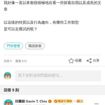
我好像一直以來都很積極地在看一些探索自我以及成長的文
章
以這樣的特質以及行為趨向，有哪些工作類型
是可以去嘗試的呢？
門市管理
職涯探索
收藏
分享
回答
9
觀看
976
回答
9
則
邱騰穎 Gavin T. Chiu
・
關注
職涯引導師