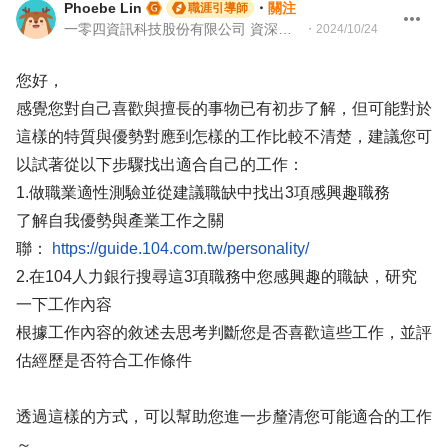
Phoebe Lin
・
關注
職涯引導師
一零四資訊科技股份有限公司 資深專案經理
・
2024/10/24
您好，
感覺您對自己喜歡與擅長的事物已有初步了解，但可能對於
這樣的特質與優勢對應到怎樣的工作比較不清楚，建議您可
以試著從以下步驟找出適合自己的工作：
1.做職業適性測驗並從建議職缺中找出3項感興趣職務
了解自我優勢與產業工作之關
聯：
https://guide.104.com.tw/personality/
2.在104人力銀行搜尋這3項職務中您感興趣的職缺，研究
一下工作內容
根據工作內容的敘述去思考判斷您是否喜歡這些工作，並評
估經歷是否符合工作條件
透過這樣的方式，可以幫助您進一步釐清您可能適合的工作
～