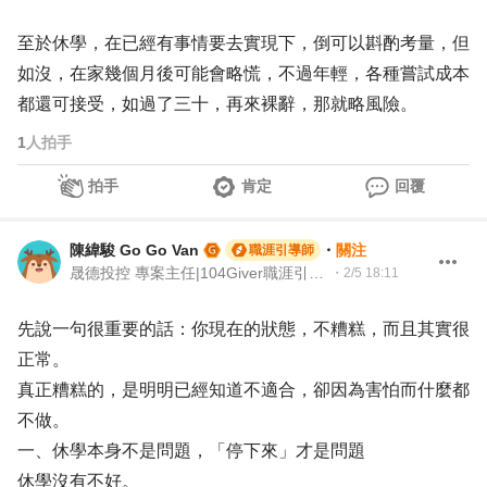
至於休學，在已經有事情要去實現下，倒可以斟酌考量，但
如沒，在家幾個月後可能會略慌，不過年輕，各種嘗試成本
都還可接受，如過了三十，再來裸辭，那就略風險。
1
人拍手
拍手
肯定
回覆
陳緯駿 Go Go Van
・
關注
職涯引導師
晟德投控 專案主任|104Giver職涯引導師 003202510037
・
2/5 18:11
先說一句很重要的話：你現在的狀態，不糟糕，而且其實很
正常。
真正糟糕的，是明明已經知道不適合，卻因為害怕而什麼都
不做。
一、休學本身不是問題，「停下來」才是問題
休學沒有不好。