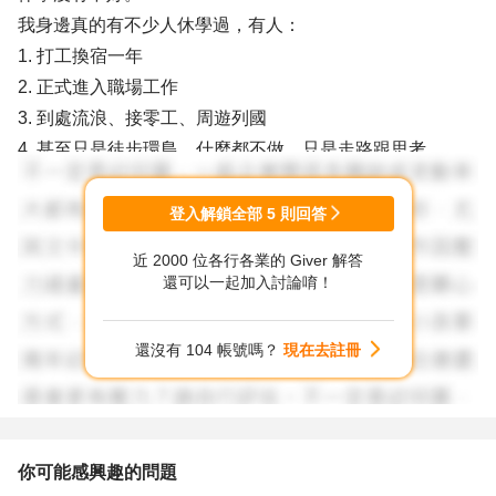
我身邊真的有不少人休學過，有人：
1. 打工換宿一年
2. 正式進入職場工作
3. 到處流浪、接零工、周遊列國
4. 甚至只是徒步環島，什麼都不做，只是走路跟思考
這些都不是浪費時間。
但前提只有一個：腳步不能停。
登入解鎖全部
5
則回答
休學不是為了逃離，而是為了「探索」。
近 2000 位各行各業的 Giver 解答
如果你只是想離開現在的痛苦，卻沒有任何行動安排，那才
還可以一起加入討論唷！
會真的把自己卡死。
________________________________________
還沒有 104 帳號嗎？
現在去註冊
二、你現在的痛苦，其實來自「過早選擇專業」
你說你喜歡英文，於是選了一個你以為「比較有出路」的專
業。
這個邏輯本身沒有錯，但有一個現實盲點：
你可能感興趣的問題
18–20 歲，其實本來就很難知道自己適合什麼專業。