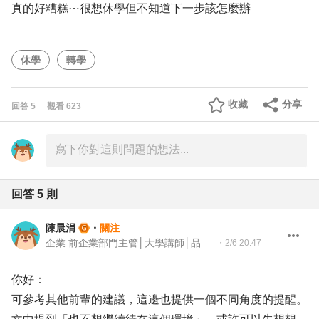
真的好糟糕⋯很想休學但不知道下一步該怎麼辦
休學
轉學
收藏
分享
回答
5
觀看
623
回答
5
則
陳晨涓
・
關注
企業 前企業部門主管│大學講師│品牌與組織發展顧問
・
2/6 20:47
你好：
可參考其他前輩的建議，這邊也提供一個不同角度的提醒。