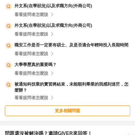
外文系(在學狀況)以及求職方向(外商公司)
你現在排斥環工，不代表你「不行」，而是你已經開始對自
看看提問者怎麼說
己誠實了。
這是一個成長的訊號，不是失敗。
外文系(在學狀況)以及求職方向(外商公司)
________________________________________
看看提問者怎麼說
三、現在不需要決定「一輩子要做什麼」
職安工作是否一定要有碩士、及是否適合年輕時投入長期時間
你現在卡住，是因為你試圖一次回答太大的問題，例如：
看看提問者怎麼說
1. 我到底適合什麼？
大學學歷真的重要嗎？
2. 要不要轉文科？
看看提問者怎麼說
3. 要不要念護理？
4. 要不要硬把環工讀完？
被通知科技業的實習將結束，未能順利畢業的我感到迷茫，怎
麼辦？
這些問題現在都太大了。
看看提問者怎麼說
你真正該問的是這個比較小、但可行的問題：
「如果我給自己一年，我要怎麼用這一年更了解自己？」
更多相關問題
________________________________________
四、給你一個「不會把自己搞爛」的選項邏輯
我不會替你選答案，但我會幫你看清楚每條路在幹嘛：
問題還沒被解決嗎？邀請GIVER來回答！