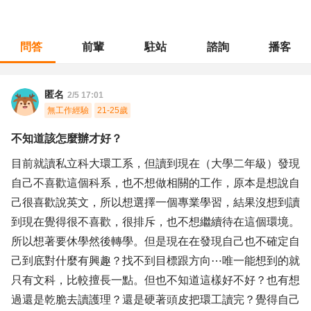
問答
前輩
駐站
諮詢
播客
職涯診所
/
不分職務
/
不知道該怎麼辦才好？
匿名
2/5 17:01
無工作經驗
21-25歲
不知道該怎麼辦才好？
目前就讀私立科大環工系，但讀到現在（大學二年級）發現
自己不喜歡這個科系，也不想做相關的工作，原本是想說自
己很喜歡說英文，所以想選擇一個專業學習，結果沒想到讀
到現在覺得很不喜歡，很排斥，也不想繼續待在這個環境。
所以想著要休學然後轉學。但是現在在發現自己也不確定自
己到底對什麼有興趣？找不到目標跟方向⋯唯一能想到的就
只有文科，比較擅長一點。但也不知道這樣好不好？也有想
過還是乾脆去讀護理？還是硬著頭皮把環工讀完？覺得自己