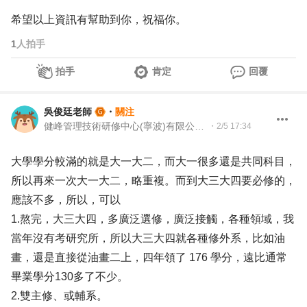
希望以上資訊有幫助到你，祝福你。
1
人拍手
拍手
肯定
回覆
吳俊廷老師
・
關注
健峰管理技術研修中心(寧波)有限公司 資深顧問
・
2/5 17:34
大學學分較滿的就是大一大二，而大一很多還是共同科目，
所以再來一次大一大二，略重複。而到大三大四要必修的，
應該不多，所以，可以
1.熬完，大三大四，多廣泛選修，廣泛接觸，各種領域，我
當年沒有考研究所，所以大三大四就各種修外系，比如油
畫，還是直接從油畫二上，四年領了 176 學分，遠比通常
畢業學分130多了不少。
2.雙主修、或輔系。