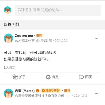
回答
7
則
Zou mu mu
・
關注
藍木鴨工作室 單品設計師
・
2024/10/2
可以，有找到工作可以取消報名。
如果是受訓期間的話就不行。
1
人肯定
拍手
肯定
回覆
志龍 (Marco)
・
關注
職涯引導師
台灣派樂騰健康科技股份有限公司 資深製造測試工程師 | 104Giver職涯引導師 第003202310035
・
2024/10/2