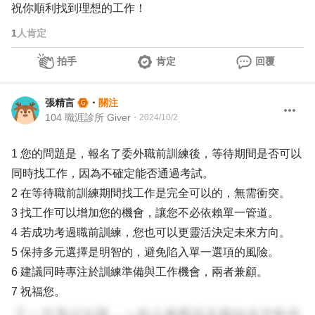
祝你順利找到理想的工作！
1
人肯定
拍手
肯定
回覆
張精言
・
關注
104 職涯診所 Giver
・
2024/10/2
1 您的問題是，報名了委外職前訓練後，等待期間是否可以
同時找工作，因為不確定能否通過考試。
2 在等待職前訓練期間找工作是完全可以的，無需衝突。
3 找工作可以增加您的機會，讓您不必依賴單一管道。
4 若成功考過職前訓練，您也可以更靈活決定未來方向。
5 保持多元選擇是明智的，避免陷入單一選項的風險。
6 建議同時專注於訓練準備與工作機會，兩者兼顧。
7 祝福您。