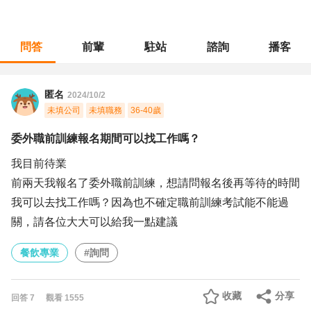
問答
前輩
駐站
諮詢
播客
職涯診所
/
餐飲專業
/
委外職前訓練報名期間可以找工作嗎？
匿名
2024/10/2
未填公司
未填職務
36-40歲
委外職前訓練報名期間可以找工作嗎？
我目前待業
前兩天我報名了委外職前訓練，想請問報名後再等待的時間
我可以去找工作嗎？因為也不確定職前訓練考試能不能過
關，請各位大大可以給我一點建議
餐飲專業
#詢問
收藏
分享
回答
7
觀看
1555