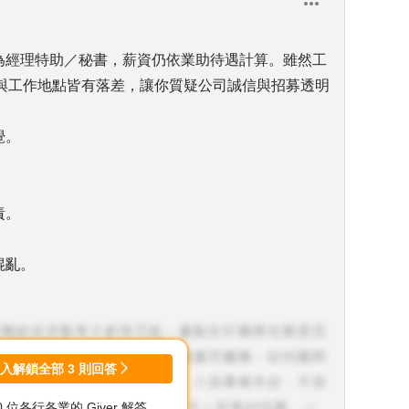
取為經理特助／秘書，薪資仍依業助待遇計算。雖然工
與工作地點皆有落差，讓你質疑公司誠信與招募透明
覺。
。
。
責。
混亂。
。
接受。
登入解鎖全部
3
則回答
00 位各行各業的 Giver 解答