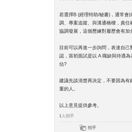
若選擇B (經理特助/秘書)，通常
調、專案追蹤、與溝通橋樑，責任
協調發展，這個歷練對履歷會有加
目前可以再進一步詢問，表達自己對
認，當初面試是以 A 職缺與待遇
估?
建議先談清楚再決定，不要因為有
重的人。
以上意見提供參考。
1
人拍手
拍手