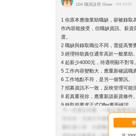
104 職涯診所 Giver
・
6/4 10:03
1 你原本應徵業助職缺，卻被錄
作內容能接受，但職缺資訊、薪資
度。
2 職缺與錄取職位不同，需提高警
3 經理特助責任通常高於一般業助
4 起薪少4000元，待遇明顯不對等
5 工作內容變動大，應重新確認職
6 工作地點不符，是另一個警訊。
7 招募資訊不一致，反映管理可能
8 若真重視你，應重新談薪資條件
9 錄取前要求正式Offer書面確認。
10 確認未來考核標準與升遷制度。
11 若目前有其他選擇，不必急著
12 祝福你。
近 20