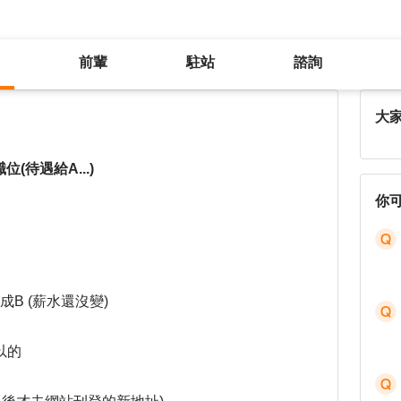
前輩
駐站
諮詢
面試A職位(待遇填A)，結果錄取B職位(待遇給A...)
大
(待遇給A...)
你
B (薪水還沒變)
以的