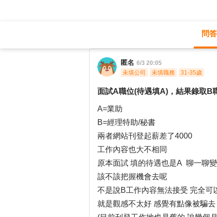
問答
職涯診所
/
經營幕僚
/
匿名
6/3 20:05
未填公司
未填職務
31-35歲
面試A職位(待遇填A)，結果錄取B職位
A=業助
B=經理特助/秘書
兩者網站刊登起薪差了4000
工作內容也大不相同
原本面試 填的待遇也是A 聊一聊變成
該不該把握機會去呢
不是說B工作內容無法接受 完全可
就是觀感不太好 感覺有點像被騙去