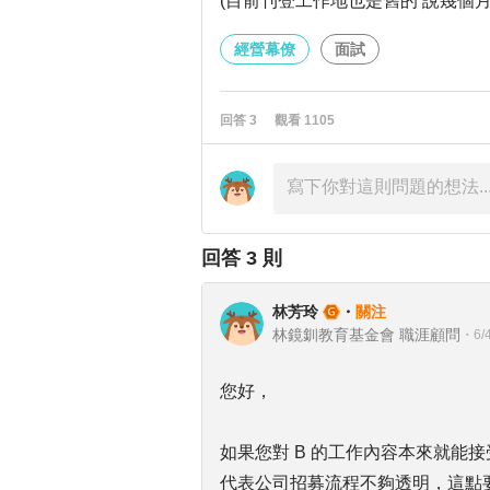
(目前刊登工作地也是舊的 說幾個
經營幕僚
面試
回答
3
觀看
1105
回答
3
則
林芳玲
・
關注
林鏡釧教育基金會 職涯顧問
・
6/
您好，
如果您對 B 的工作內容本來就能
代表公司招募流程不夠透明，這點