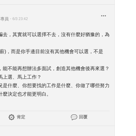
運專員
・
6/3 23:42
騙去，其實就可以選擇不去，沒有什麼好猶豫的，為
A薪)，而是你手邊目前沒有其他機會可以選，不是
，能不能再想辦法多面試，創造其他機會後再來選？
馬上選、馬上工作？
況是什麼、你想要找的工作是什麼、你做了哪些努力
什麼決定也才能更明白。
肯定
回覆