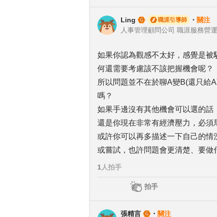
Ling
・
關注
職涯引導師
人事管理顧問公司 職涯服務營
如果你認為觀感不太好，感覺是被
何還需要考慮該不該把握機會呢？
所以問題並不在於聊A變B(還只給
嗎？
如果手邊沒有其他機會可以選的話
還是你現在非常有經濟壓力，必須
或許你可以再多描述一下自己的情
或嘗試，也許問題會更清楚、要做
1
人拍手
拍手
張精言
・
關注