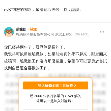
已收到您的問題，敬請耐心等候回答，謝謝。
張馥如
・
關注
思納捷科技股份有限公司 測試工程師
・
2021/8/21
你已經待兩年了，履歷算是長的了。
我覺得可以勇敢離職欸，如果前端真的學不起來，那就回來
後端啊，離職換工作沒有那麼嚴重，希望你可以更勇於嘗試
找到自己適合喜歡的工作。
登入解鎖全部
4
則回答
近 2000 位各行各業的 Giver 解答
還可以一起加入討論唷！