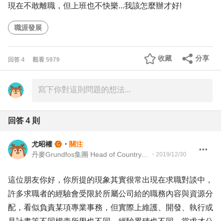
現在不敢離職，但上班也不快樂...我該怎麼辦才好!
職涯發展
收藏
分享
回答
4
觀看
5979
回答
4
則
尤昭權
・
關注
丹麥Grundfos集團 Head of Country HR Taiwan
・
2019/12/30
這位朋友你好，你所提的現象其實很常出現在求職對談中，
許多求職者的經驗會受限於所屬公司給的職務內容與資源分
配，看似負責某項專業事務，但實際上維護、開發、執行或