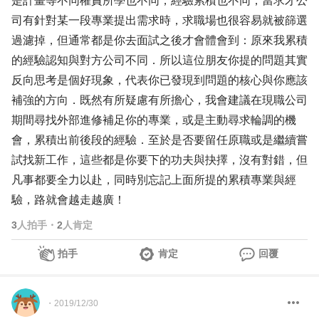
是計畫等不同權責所學也不同，經驗累積也不同，當求才公
司有針對某一段專業提出需求時，求職場也很容易就被篩選
過濾掉，但通常都是你去面試之後才會體會到：原來我累積
的經驗認知與對方公司不同．所以這位朋友你提的問題其實
反向思考是個好現象，代表你已發現到問題的核心與你應該
補強的方向．既然有所疑慮有所擔心，我會建議在現職公司
期間尋找外部進修補足你的專業，或是主動尋求輪調的機
會，累積出前後段的經驗．至於是否要留任原職或是繼續嘗
試找新工作，這些都是你要下的功夫與抉擇，沒有對錯，但
凡事都要全力以赴，同時別忘記上面所提的累積專業與經
驗，路就會越走越廣！
3
人拍手
・
2
人肯定
拍手
肯定
回覆
・
2019/12/30