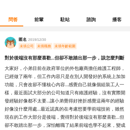
問答
前輩
駐站
諮詢
播客
職涯診所
/
不分職務
/
對於後端沒有那麼喜歡...但卻不敢踏出那一步，該怎麼判斷
匿名
2019/12/30
未填公司
未填職務
未填年齡範圍
對於後端沒有那麼喜歡...但卻不敢踏出那一步，該怎麼判斷
大家好，小弟目前在政府單位的外包廠商擔任維護工程師，
已經做了兩年，但工作內容只是在別人開發好的系統上加加
功能，只會改卻不懂核心內容...感覺自己就像個組裝工人一
樣，最近面試大部分的公司知道只有維護經驗，沒有實際開
發經驗好像都不太要...讓小弟覺得好挫折感覺這兩年的經驗
好像沒什麼用處...最近認真的在考慮想要學前端技術，雖然
現在的工作大部分是後端，覺得對於後端沒有那麼喜歡...但
卻不敢踏出那一步，深怕離職了結果前端也學不起來，變成