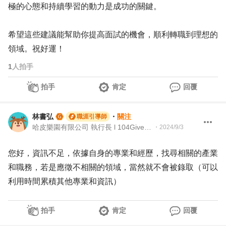
極的心態和持續學習的動力是成功的關鍵。
希望這些建議能幫助你提高面試的機會，順利轉職到理想的
領域。祝好運！
1
人拍手
拍手
肯定
回覆
林書弘
・
關注
職涯引導師
哈皮樂園有限公司 執行長 l 104Giver職涯引導師第003202310051號
・
2024/9/3
您好，資訊不足，依據自身的專業和經歷，找尋相關的產業
和職務，若是應徵不相關的領域，當然就不會被錄取（可以
利用時間累積其他專業和資訊）
拍手
肯定
回覆