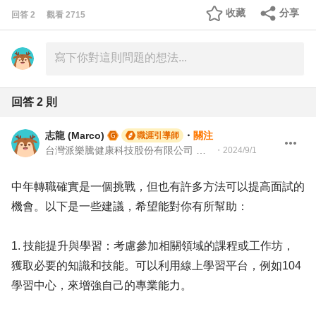
收藏
分享
回答
2
觀看
2715
回答
2
則
志龍 (Marco)
・
關注
職涯引導師
台灣派樂騰健康科技股份有限公司 資深製造測試工程師 | 104Giver職涯引導師 第003202310035
・
2024/9/1
中年轉職確實是一個挑戰，但也有許多方法可以提高面試的
機會。以下是一些建議，希望能對你有所幫助：
1. 技能提升與學習：考慮參加相關領域的課程或工作坊，
獲取必要的知識和技能。可以利用線上學習平台，例如104
學習中心，來增強自己的專業能力。