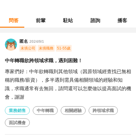
問答
前輩
駐站
諮詢
播客
職涯診所
/
業務銷售
/
中年轉職欲跨領域求職，遇到困難！
匿名
2024/9/1
未填公司
未填職務
51-55歲
中年轉職欲跨領域求職，遇到困難！
專家們好：中年欲轉職到其他領域（因原領域經查找已無相
稱的職務/薪資），多半遇到需具備相關領域的經驗和知
識，求職通常有去無回，請問還可以怎麼做以提高面試的機
會，謝謝
業務銷售
中年轉職
相關經驗
跨領域求職
面試機會