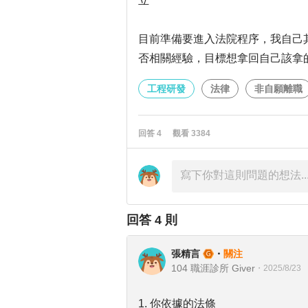
立
目前準備要進入法院程序，我自己
否相關經驗，目標想拿回自己該拿
工程研發
法律
非自願離職
回答
4
觀看
3384
回答
4
則
張精言
・
關注
104 職涯診所 Giver
・
2025/8/23
1. 你依據的法條