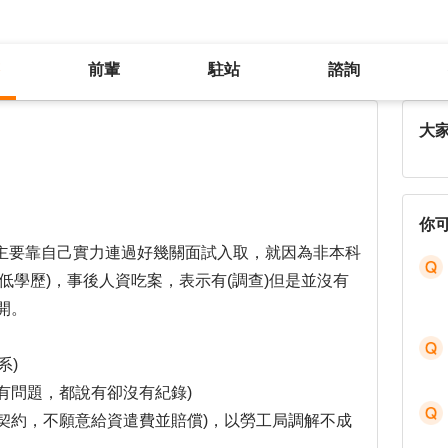
前輩
駐站
諮詢
公然侮辱霸凌，公司還不給資遣費
大
你
主要靠自己實力連過好幾關面試入取，就因為非本科
低學歷)，事後人資吃案，表示有(調查)但是並沒有
開。
系)
都有問題，都說有卻沒有紀錄)
動契約，不願意給資遣費並賠償)，以勞工局調解不成