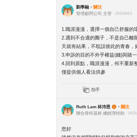
劉學融
・
關注
管理顧問公司 主管
・
2025/8/23
1.職涯漫漫，選擇一個自己舒服的
2.遇到不合適的圈子，不是自己離
天就有結果，不耽誤彼此的青春，好
3.申訴的目的不外乎權益(錢)與
4.回到原點，職涯漫漫，何不重新
僅提供個人看法供參
拍手
Ruth Lam 林沛恩
・
關注
聯合骨科器材 總經理特助
・
2025
您好