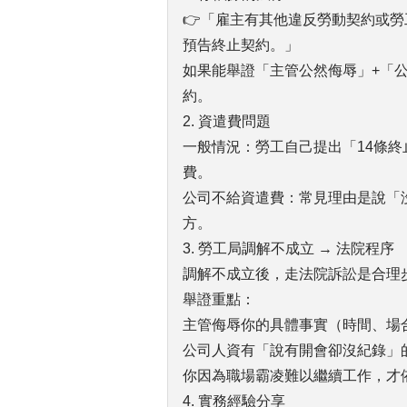
👉「雇主有其他違反勞動契約或
預告終止契約。」
如果能舉證「主管公然侮辱」+「
約。
2. 資遣費問題
一般情況：勞工自己提出「14條終
費。
公司不給資遣費：常見理由是說「
方。
3. 勞工局調解不成立 → 法院程序
調解不成立後，走法院訴訟是合理
舉證重點：
主管侮辱你的具體事實（時間、場
公司人資有「說有開會卻沒紀錄」
你因為職場霸凌難以繼續工作，才依
4. 實務經驗分享