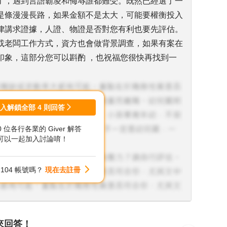
了，遇到言語霸凌和侮辱誰都難受。既然已經選了一
是條漫漫長路，如果金額不是太大，可能要權衡投入
律講求證據，人證、物證是否對您有利也要先評估。
或老闆工作方式，資方也會做背景調查，如果有案在
印象，這部分您可以斟酌 ，也祝福您很快再找到一
登入解鎖全部
4
則回答
00 位各行各業的 Giver 解答
可以一起加入討論唷！
104 帳號嗎？
現在去註冊
來回答！