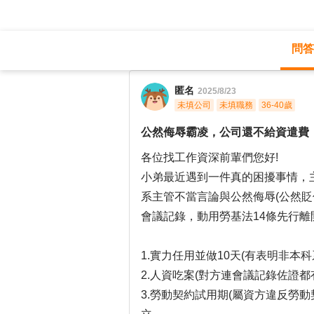
問答
職涯診所
/
工程研發
/
匿名
2025/8/23
未填公司
未填職務
36-40歲
公然侮辱霸凌，公司還不給資遣費
各位找工作資深前輩們您好!
小弟最近遇到一件真的困擾事情，
系主管不當言論與公然侮辱(公然貶
會議記錄，動用勞基法14條先行離
1.實力任用並做10天(有表明非本科
2.人資吃案(對方連會議記錄佐證
3.勞動契約試用期(屬資方違反勞