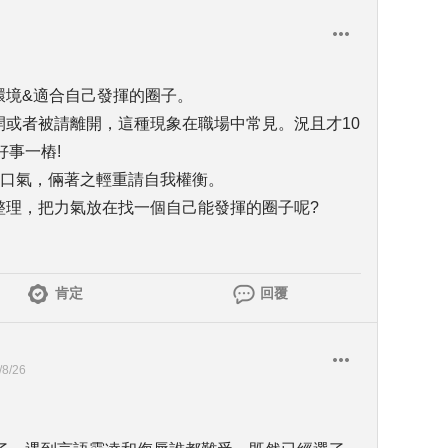
環境&適合自己發揮的圈子。
開或者被請離開，這種現象在職場中常見。況且才10
事一樁!
賭一口氣，倆著之輕重請自我權衡。
整理，把力氣放在找一個自己能發揮的圈子呢?
肯定
回覆
/8/26