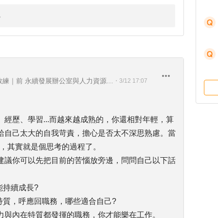
前 華泰電子股份有限公司 職涯教練｜前 永續發展辦公室與人力資源處處長 ｜104Giver職涯引導師 第003202410044號
・
3/12 17:07
經歷、學習...而越來越成熟的，你還相對年輕，算
給自己太大的自我苛責，擔心是否太不深思熟慮。當
討論，其實就是個思考的過程了。
建議你可以先把目前的苦惱放旁邊，問問自己以下話
能持續成長?
特質，呼應回職務，哪些適合自己?
力與內在特質都發揮的職務，你才能樂在工作。