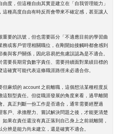
自由度，但這種自由其實是建立在「自我管理能力」
，這種高度自由有時反而會帶來不確定感，甚至讓人
很重要的訊號，但也需要區分「不適應目前的學習曲
業務或客戶管理相關職位，在剛開始接觸時都會感到
節奏與客戶關係，因此容易把焦慮誤認為是不適合。
於需要長期背負數字責任、需要持續面對業績目標的
麼這確實可能代表這條職涯路徑未必適合你。
麻煩的 account 之前離職，這個想法某種程度反
擔這類型責任。但從職涯發展的角度來看，過早離開
會。真正判斷一份工作是否適合，通常需要經歷過
理客戶、承擔壓力、嘗試解決問題之後，才能更清楚
。如果在責任還沒有真正落到自己身上之前就離開，
以分辨是能力尚未建立，還是確實不適合。