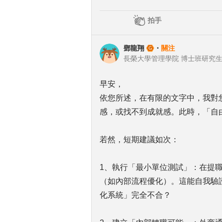
拍手
鄧龍翔
・
關注
長榮大學管理學院 博士班研究
早安，
依您所述，在有限的文字中，我對
感，或找不到成就感。此時，「自
若然，短期建議如次：
1、執行「最小單位測試」：在提
（如內部流程優化）。這能自我驗
化系統」完全不合？