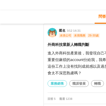
問答
職涯診所
/
業務銷售
/
匿名
3/12 14:31
未填公司
未填職務
26-30歲
外商科技業新人轉職判斷
進入外商科技產業後，我發現自己
重要但麻煩的account分給我
這份工作上沒有找到成就感以及過
會太不深思熟慮嗎？
業務銷售
職涯發展
轉職
回答
5
觀看
1238