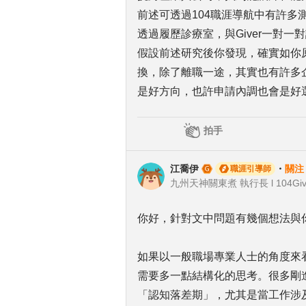
前述可透過104職涯導航中有許
透過履歷診療室，與Giver一對
假設前述研究後你發現，確實如你
換，除了離職一途，其實也有許多
是好方向，也許申請內調也會是好
拍手
江喬伊
・
關注
職涯引導師
九州天神關東煮 執行長 l 104Giv
你好，針對文中問題有幾個想法與
如果以一般職場專業人士的角度來
需要多一點結構化的思考。很多剛
「認知落差期」，尤其是當工作涉