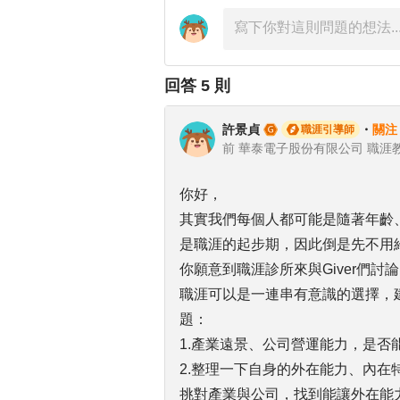
回答
5
則
許景貞
・
關注
職涯引導師
你好，
其實我們每個人都可能是隨著年齡、
是職涯的起步期，因此倒是先不用
你願意到職涯診所來與Giver們
職涯可以是一連串有意識的選擇，
題：
1.產業遠景、公司營運能力，是否
2.整理一下自身的外在能力、內在
挑對產業與公司，找到能讓外在能