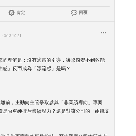
肯定
回覆
生
・
3/13 10:21
您的理解是：沒有適當的引導，讓您感覺不到效能
由感」反而成為「漂流感」是嗎？
職離前，主動向主管爭取參與「非業績導向」專案
證是否單純排斥業績壓力？還是對該公司的「組織文