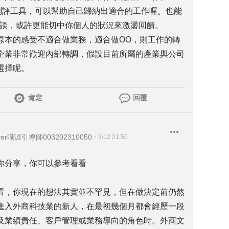
多測評工具，可以幫助自己歸納出適合的工作喔。也能
一對談，或許更能切中你個人的狀況來激盪回饋。
原本的感受不適合做業務，適合做OO，則工作的轉
企業非常歡迎內部轉調，假設目前所屬的產業與公司
選擇呢。
肯定
回覆
er職涯引導師003202310050
・
3/12 21:50
你分享，你可以參考看看
看，你現在的想法其實並不罕見，但在做決定前仍然
進入外商科技業的新人，在最初幾個月都會經歷一段
及業績責任、客戶管理或業務導向的角色時。外商文