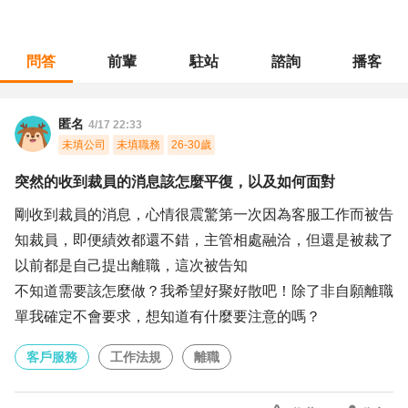
問答
前輩
駐站
諮詢
播客
職涯診所
/
客戶服務
/
突然的收到裁員的消息該怎麼平復，以及如何面對
匿名
4/17 22:33
未填公司
未填職務
26-30歲
突然的收到裁員的消息該怎麼平復，以及如何面對
剛收到裁員的消息，心情很震驚第一次因為客服工作而被告
知裁員，即便績效都還不錯，主管相處融洽，但還是被裁了
以前都是自己提出離職，這次被告知
不知道需要該怎麼做？我希望好聚好散吧！除了非自願離職
單我確定不會要求，想知道有什麼要注意的嗎？
客戶服務
工作法規
離職