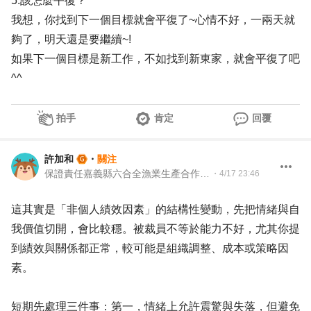
5.該怎麼平復？
我想，你找到下一個目標就會平復了~心情不好，一兩天就
夠了，明天還是要繼續~!
如果下一個目標是新工作，不如找到新東家，就會平復了吧
^^
拍手
肯定
回覆
許加和
・
關注
保證責任嘉義縣六合全漁業生產合作社 品管課長
・
4/17 23:46
這其實是「非個人績效因素」的結構性變動，先把情緒與自
我價值切開，會比較穩。被裁員不等於能力不好，尤其你提
到績效與關係都正常，較可能是組織調整、成本或策略因
素。
短期先處理三件事：第一，情緒上允許震驚與失落，但避免