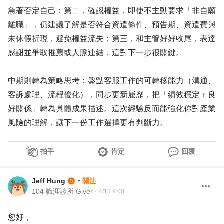
急著否定自己；第二，確認權益，即使不主動要求「非自願
離職」，仍建議了解是否符合資遣條件、預告期、資遣費與
未休假折現，避免權益流失；第三，和主管好好收尾，表達
感謝並爭取推薦或人脈連結，這對下一步很關鍵。
中期則轉為策略思考：盤點客服工作的可轉移能力（溝通、
客訴處理、流程優化），同步更新履歷，把「績效穩定＋良
好關係」轉為具體成果描述。這次經驗反而能強化你對產業
風險的理解，讓下一份工作選擇更有判斷力。
拍手
肯定
回覆
Jeff Hung
・
關注
104 職涯診所 Giver
・
4/18 9:00
您好，