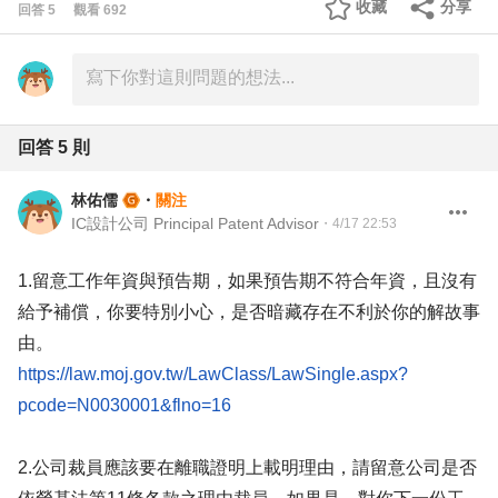
收藏
分享
回答
5
觀看
692
回答
5
則
林佑儒
・
關注
IC設計公司 Principal Patent Advisor
・
4/17 22:53
1.留意工作年資與預告期，如果預告期不符合年資，且沒有
給予補償，你要特別小心，是否暗藏存在不利於你的解故事
由。
https://law.moj.gov.tw/LawClass/LawSingle.aspx?
pcode=N0030001&flno=16
2.公司裁員應該要在離職證明上載明理由，請留意公司是否