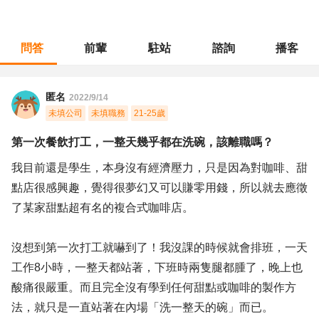
問答
前輩
駐站
諮詢
播客
職涯診所
/
餐飲專業
/
第一次餐飲打工，一整天幾乎都在洗碗，該離職嗎？
匿名
2022/9/14
未填公司
未填職務
21-25歲
第一次餐飲打工，一整天幾乎都在洗碗，該離職嗎？
我目前還是學生，本身沒有經濟壓力，只是因為對咖啡、甜
點店很感興趣，覺得很夢幻又可以賺零用錢，所以就去應徵
了某家甜點超有名的複合式咖啡店。
沒想到第一次打工就嚇到了！我沒課的時候就會排班，一天
工作8小時，一整天都站著，下班時兩隻腿都腫了，晚上也
酸痛很嚴重。而且完全沒有學到任何甜點或咖啡的製作方
法，就只是一直站著在內場「洗一整天的碗」而已。