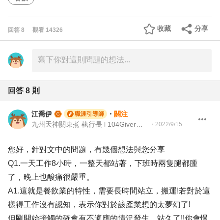
收藏
分享
回答
8
觀看
14326
回答
8
則
江喬伊
・
關注
職涯引導師
九州天神關東煮 執行長 l 104Giver職涯引導師003202310050
・
2022/9/15
您好，針對文中的問題，有幾個想法與您分享
Q1.一天工作8小時，一整天都站著，下班時兩隻腿都腫
了，晚上也酸痛很嚴重。
A1.這就是餐飲業的特性，需要長時間站立，搬運!若對於這
樣得工作沒有認知，表示你對於該產業想的太夢幻了!
但剛開始接觸的確會有不適應的情況發生，站久了!!你會慢