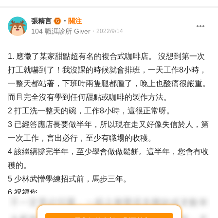
張精言
・
關注
104 職涯診所 Giver
・
2022/9/14
1. 應徵了某家甜點超有名的複合式咖啡店。 沒想到第一次
打工就嚇到了！我沒課的時候就會排班，一天工作8小時，
一整天都站著，下班時兩隻腿都腫了，晚上也酸痛很嚴重。
而且完全沒有學到任何甜點或咖啡的製作方法。
2 打工洗一整天的碗，工作8小時，這很正常呀。
3 已經答應店長要做半年，所以現在走又好像失信於人，第
一次工作，言出必行，至少有職場的收穫。
4 該繼續撐完半年，至少學會做做鬆餅。這半年，您會有收
穫的。
5 少林武憎學練招式前，馬步三年。
6 祝福您。