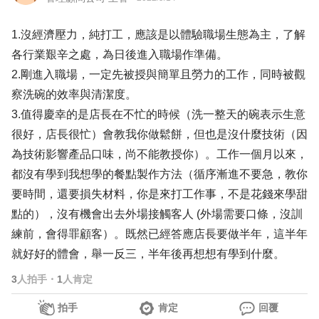
1.沒經濟壓力，純打工，應該是以體驗職場生態為主，了解
各行業艱辛之處，為日後進入職場作準備。
2.剛進入職場，一定先被授與簡單且勞力的工作，同時被觀
察洗碗的效率與清潔度。
3.值得慶幸的是店長在不忙的時候（洗一整天的碗表示生意
很好，店長很忙）會教我你做鬆餅，但也是沒什麼技術（因
為技術影響產品口味，尚不能教授你）。工作一個月以來，
都沒有學到我想學的餐點製作方法（循序漸進不要急，教你
要時間，還要損失材料，你是來打工作事，不是花錢來學甜
點的），沒有機會出去外場接觸客人 (外場需要口條，沒訓
練前，會得罪顧客）。既然已經答應店長要做半年，這半年
就好好的體會，舉一反三，半年後再想想有學到什麼。
3
人拍手
・
1
人肯定
拍手
肯定
回覆