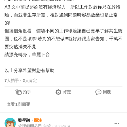
A3 文中前提起妳沒有經濟壓力，所以工作對於你只在於體
驗，而並非生存所需，相對遇到問題時容易放棄也是正常
的!
但換個角度看，體驗不同的工作環境讓自己更早了解其生態
圈，也不是壞事!若真的不想做!!!就好好跟店家告知，千萬不
要突然消失不見
請漂亮轉身，華麗下台
以上分享希望對您有幫助
7
人拍手
・
2
人肯定
拍手
肯定
回覆
查看
1
則回覆
劉學融
・
關注
管理顧問公司 主管
・
2022/9/14