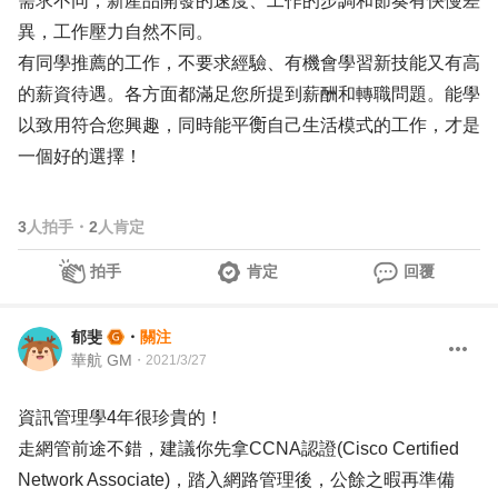
需求不同，新產品開發的速度、工作的步調和節奏有快慢差
異，工作壓力自然不同。
有同學推薦的工作，不要求經驗、有機會學習新技能又有高
的薪資待遇。各方面都滿足您所提到薪酬和轉職問題。能學
以致用符合您興趣，同時能平𧗾自己生活模式的工作，才是
一個好的選擇！
3
人拍手
・
2
人肯定
拍手
肯定
回覆
郁斐
・
關注
華航 GM
・
2021/3/27
資訊管理學4年很珍貴的！
走網管前途不錯，建議你先拿CCNA認證(Cisco Certified
Network Associate)，踏入網路管理後，公餘之暇再準備