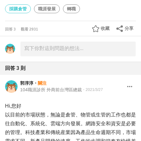
採購倉管
職涯發展
轉職
收藏
分享
回答
3
觀看
2931
回答
3
則
郭淳淳
・
關注
104職涯診所 外商前台灣區總裁
・
2021/3/27
Hi,您好
以目前的市場狀態，無論是倉管、物管或生管的工作也都是
往自動化、系統化、雲端方向發展。網路安全和資安是必要
的管理。科技產業和傳統産業因為產品生命週期不同，市場