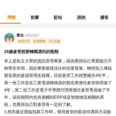
問答
前輩
駐站
諮詢
播客
職涯診所
/
採購倉管
/
29歲倉管想要轉職遇到的瓶頸
匿名
2021/3/27
未填公司
未填職務
31-35歲
29歲倉管想要轉職遇到的瓶頸
本人是私立大學的資訊管理畢業，因為覺得自己專業能力不
夠學非所用，因此畢業後就沒往科技業發展。轉而投入傳統
製造業的倉儲管理去就職，目前倉管工作經歷總共4年半，
第一份工作是在工業電源轉換器的製造業擔任倉管助理做了
4年，第二份工作是電子半導體代理商擔任倉管專員做了半
年，這段期間內也有接觸到ERP或是智能物流相關的系
統，也覺得自己對倉管有一定的了解。
1.然而最近面臨找新工作時，發現倉管的薪資待遇與天花板