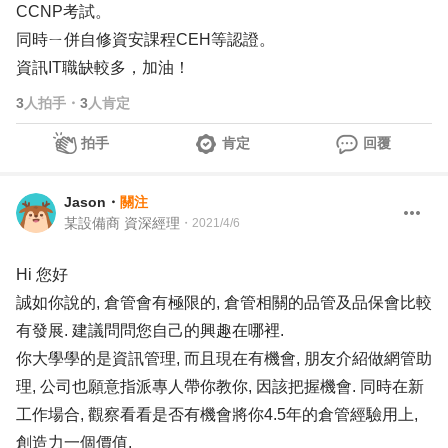
CCNP考試。
同時ㄧ併自修資安課程CEH等認證。
資訊IT職缺較多，加油！
3
人拍手
・
3
人肯定
拍手
肯定
回覆
Jason
・
關注
某設備商 資深經理
・
2021/4/6
Hi 您好
誠如你說的, 倉管會有極限的, 倉管相關的品管及品保會比較
有發展. 建議問問您自己的興趣在哪裡.
你大學學的是資訊管理, 而且現在有機會, 朋友介紹做網管助
理, 公司也願意指派專人帶你教你, 因該把握機會. 同時在新
工作場合, 觀察看看是否有機會將你4.5年的倉管經驗用上,
創造力一個價值.