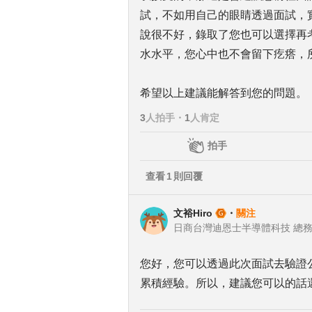
試，不如用自己的眼睛透過面試，
說很不好，錄取了您也可以選擇再
水水平，您心中也不會留下疙瘩，
希望以上建議能解答到您的問題。
3
人拍手
・
1
人肯定
拍手
查看
1
則回覆
文裕Hiro
・
關注
日商台灣迪恩士半導體科技 總
您好，您可以透過此次面試去驗證
累積經驗。所以，建議您可以的話還