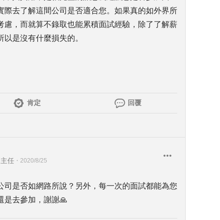
實際去了解這間公司是否適合您。如果真的如外界所
考慮，而就算不錄取也能累積面試經驗，除了了解薪
所以是沒有什麼損失的。
肯定
回覆
務主任
・
2020/8/25
公司是否如網路所說？另外，每一次的面試都能為您
是去參加，謝謝🙏