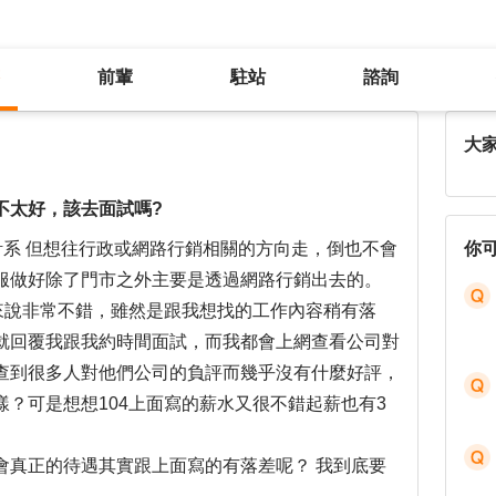
前輩
駐站
諮詢
收到面試通知，但發現該公司評價不太好，該去面試嗎?
大
不太好，該去面試嗎?
設計系 但想往行政或網路行銷相關的方向走，倒也不會
你
服做好除了門市之外主要是透過網路行銷出去的。
我來說非常不錯，雖然是跟我想找的工作內容稍有落
就回覆我跟我約時間面試，而我都會上網查看公司對
查到很多人對他們公司的負評而幾乎沒有什麼好評，
？可是想想104上面寫的薪水又很不錯起薪也有3
會真正的待遇其實跟上面寫的有落差呢？ 我到底要