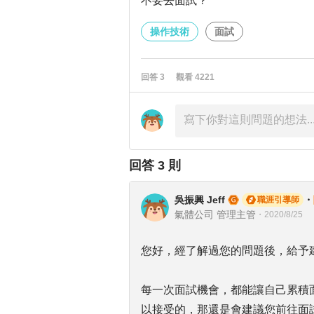
不要去面試？
操作技術
面試
回答
3
觀看
4221
回答
3
則
吳振興 Jeff
・
職涯引導師
氣體公司 管理主管
・
2020/8/25
您好，經了解過您的問題後，給予
每一次面試機會，都能讓自己累積
以接受的，那還是會建議您前往面