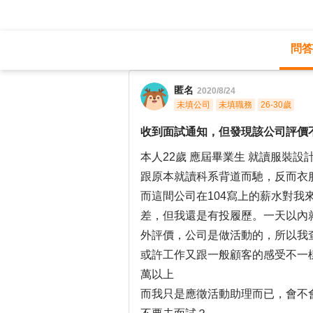
問答
職涯診所
/
操作技術
/
匿名
2020/8/24
未填公司
未填職務
26-30歲
收到面試通知，但發現該公司評價
本人22歲 應屆畢業生 就讀服裝
跟原本就讀科系背道而馳，反而衣
而這間公司在104寫上的薪水對
差，但我還是有投履歷。一天以內
外評價，公司是做活動的，所以我
或許工作又跟一般顧客的感受不一樣
萬以上
而我只是應徵活動助理而已，會不