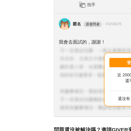
拍手
匿名
・
2020/8/25
原發問者
我會去面試的，謝謝！
近 20
還
還沒有 
問題還沒被解決嗎？邀請GIVER