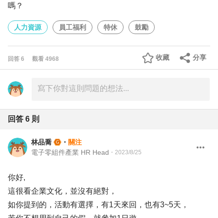
嗎？
人力資源
員工福利
特休
鼓勵
收藏
分享
回答
6
觀看
4968
回答
6
則
林品喬
・
關注
電子零組件產業 HR Head
・
2023/8/25
你好,
這很看企業文化，並沒有絕對，
如你提到的，活動有選擇，有1天來回，也有3~5天，