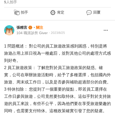
5
人拍手
拍手
肯定
回覆
張精言
・
關注
104 職涯診所 Giver
・
2023/8/25
1 問題概述： 對公司的員工旅遊政策感到困惑，特別是將
旅遊占用上班日視為一種處罰，並對其他公司的處理方式感
到好奇。
2 員工旅遊政策： 了解您對於員工旅遊政策的疑惑。確
實，公司在舉辦旅遊活動時，給予了多種選擇，包括國內外
旅遊、周末或工作日，以及是否參與補助超過部分的自費。
3 特休扣除： 您提到了一個重要的疑點，即若員工選擇在
工作日參與旅遊，公司竟然要扣取特休。這似乎對於支持旅
遊的員工來說，有些不公平，因為他們要在享受旅遊樂趣的
同時，也需要支付特休。這種政策確實引發了您的疑慮。