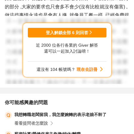
的部分 ,大家的要求也只會多不會少(沒有比較就沒有傷害) ,
做這些事情永遠也是會有人嫌 ,就像員工餐一樣 ,已經免費提
供了 ,就是會有人覺得菜鹹了一點(也有人覺得還不夠鹹) ,有
人覺得青菜可以多一點(也有人覺得肉可以多一點) ,就算是
登入解鎖全部
6
則回答
雕一條龍出來 ,也是會有人嫌它醜...,實務上都已經見怪不怪
近 2000 位各行各業的 Giver 解答
了,
還可以一起加入討論唷！
有些公司福利還沒有那麼好的(例如公司都只辦國內旅遊的 ,
甚至沒有的) ,在那的員工不是都要跳樓了,也有些公司國內
還沒有 104 帳號嗎？
現在去註冊
外旅遊都有辦 ,但還是被嫌說為什麼不直接補助錢就好(自己
安排旅遊行程就好)...意見隨隨便便就一堆 ,如果你自己是屬
於人力資源這個區塊的 ,你自己要協助公司排解避免積怨 ,總
不能自己做HR的還在搧風點火加油添醋吧 ,沒有比較就沒有
你可能感興趣的問題
傷害 ,這也是HR的挑戰 ,以上希望有回答到你的問題 ,祝福
我想轉職老闆留我，我怎麼婉轉的表示老娘不幹了
你.
看看提問者怎麼說