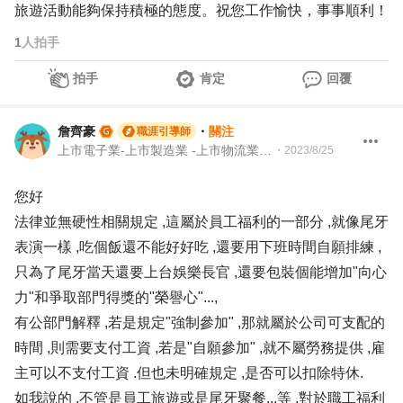
旅遊活動能夠保持積極的態度。祝您工作愉快，事事順利！
1
人拍手
拍手
肯定
回覆
詹齊豪
・
關注
職涯引導師
上市電子業-上市製造業 -上市物流業 -上市餐飲服務業 104 Giver 職涯引導師 第003202410005號
・
2023/8/25
您好
法律並無硬性相關規定 ,這屬於員工福利的一部分 ,就像尾牙
表演一樣 ,吃個飯還不能好好吃 ,還要用下班時間自願排練 ,
只為了尾牙當天還要上台娛樂長官 ,還要包裝個能增加"向心
力"和爭取部門得獎的"榮譽心"...,
有公部門解釋 ,若是規定"強制參加" ,那就屬於公司可支配的
時間 ,則需要支付工資 ,若是"自願參加" ,就不屬勞務提供 ,雇
主可以不支付工資 .但也未明確規定 ,是否可以扣除特休.
如我說的 ,不管是員工旅遊或是尾牙聚餐...等 ,對於職工福利