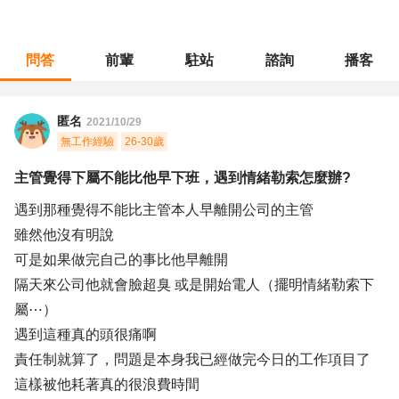
問答
前輩
駐站
諮詢
播客
職涯診所
/
不分職務
/
主管覺得下屬不能比他早下班，遇到情緒勒索怎麼辦?
匿名
2021/10/29
無工作經驗
26-30歲
主管覺得下屬不能比他早下班，遇到情緒勒索怎麼辦?
遇到那種覺得不能比主管本人早離開公司的主管
雖然他沒有明說
可是如果做完自己的事比他早離開
隔天來公司他就會臉超臭 或是開始電人（擺明情緒勒索下
屬⋯）
遇到這種真的頭很痛啊
責任制就算了，問題是本身我已經做完今日的工作項目了
這樣被他耗著真的很浪費時間