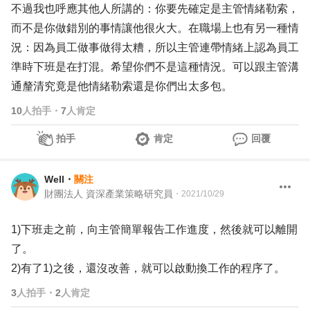
不過我也呼應其他人所講的：你要先確定是主管情緒勒索，
而不是你做錯別的事情讓他很火大。在職場上也有另一種情
況：因為員工做事做得太糟，所以主管連帶情緒上認為員工
準時下班是在打混。希望你們不是這種情況。可以跟主管溝
通釐清究竟是他情緒勒索還是你們出太多包。
10
人拍手
・
7
人肯定
拍手
肯定
回覆
Well
・
關注
財團法人 資深產業策略研究員
・
2021/10/29
1)下班走之前，向主管簡單報告工作進度，然後就可以離開
了。
2)有了1)之後，還沒改善，就可以啟動換工作的程序了。
3
人拍手
・
2
人肯定