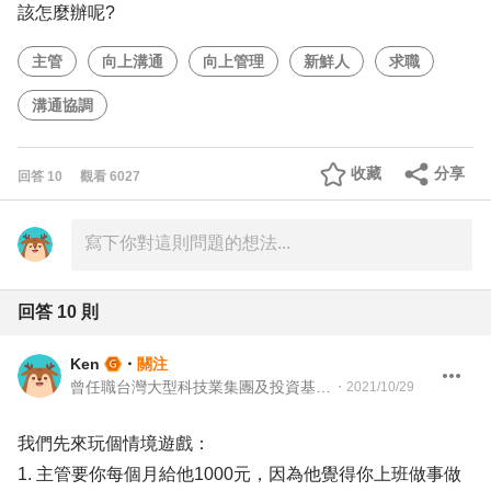
該怎麼辦呢?
主管
向上溝通
向上管理
新鮮人
求職
溝通協調
收藏
分享
回答
10
觀看
6027
回答
10
則
Ken
・
關注
曾任職台灣大型科技業集團及投資基金 投資專案經理
・
2021/10/29
我們先來玩個情境遊戲：
1. 主管要你每個月給他1000元，因為他覺得你上班做事做