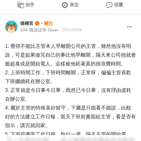
拍手
肯定
回覆
張精言
・
關注
104 職涯診所 Giver
・
2021/10/29
1. 覺得不能比主管本人早離開公司的主管，雖然他沒有明
說，可是如果做完自己的事比他早離開，隔天來公司他就會
臉超臭或是開始電人。這樣被他耗著真的很浪費時間。
2. 上班時間工作，下班時間離開，正常呀，偏偏主管喜歡
下班繼續耗在辦公室。
3. 正常就是今日事今日畢，既然已今日畢，沒有理由虛耗
在辦公室。
4. 屬於主管的特殊喜好留守，下屬是只能看不能說，比較
好的方法建立工作日報，當天下班前書面給主管，看是否有
指示，講完就回家。
5. 下班前書面工作日報，執行一週，隔天主管的開始電