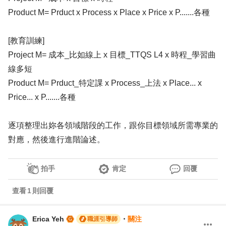
Product M= Prduct x Process x Place x Price x P.......各種
[教育訓練]
Project M= 成本_比如線上 x 目標_TTQS L4 x 時程_學習曲
線多短
Product M= Prduct_特定課 x Process_上法 x Place... x
Price... x P.......各種
逐項整理出妳各領域階段的工作，跟你目標領域所需專業的
對應，然後進行進階論述。
拍手
肯定
回覆
查看
1
則回覆
Erica Yeh
・
關注
職涯引導師