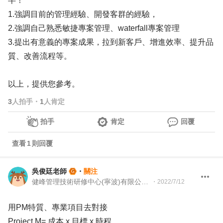
半！
1.強調目前的管理經驗、開發客群的經驗，
2.強調自己熟悉敏捷專案管理、waterfall專案管理
3.提出有意義的專案成果，拉到新客戶、增進效率、提升品
質、改善流程等。
以上，提供您參考。
3
人拍手
・
1
人肯定
拍手
肯定
回覆
查看
1
則回覆
吳俊廷老師
・
關注
健峰管理技術研修中心(寧波)有限公司 資深顧問
・
2022/7/12
用PM特質、專業項目去對接
Project M= 成本 x 目標 x 時程