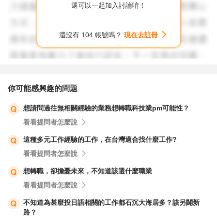
毛，勿讓面試官覺得過分自信與賣弄，反倒容易適得其反。
還可以一起加入討論唷！
最後，提供一個資源給你參考，建議你可以到104一對一諮
還沒有 104 帳號嗎？
現在去註冊
詢找位科技領域的職涯顧問，請他協助你讀懂JD、了解科
技產業PM、甚至幫你調整出你的轉職優勢履歷表吧！
祝福你，轉職順利！
你可能感興趣的問題
想請問過往無相關經驗的業務想轉職科技業pm可能性？
看看提問者怎麼說
這種多元工作經驗的工作，在台灣適合找什麼工作?
看看提問者怎麼說
想轉職，卻擔憂未來，不知道該選什麼職業
看看提問者怎麼說
不知道為甚麼投日語相關的工作都石沉大海居多？該另闢新
路？