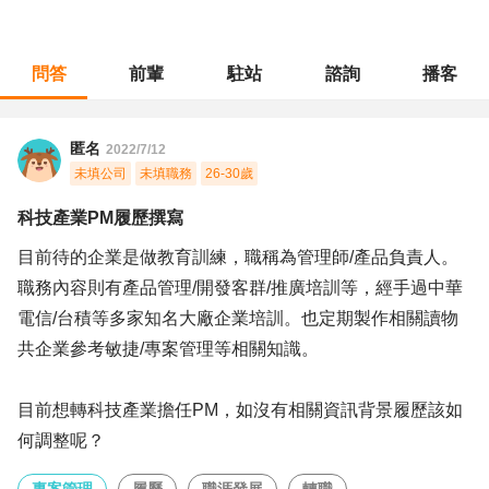
問答
前輩
駐站
諮詢
播客
職涯診所
/
專案管理
/
科技產業PM履歷撰寫
匿名
2022/7/12
未填公司
未填職務
26-30歲
科技產業PM履歷撰寫
目前待的企業是做教育訓練，職稱為管理師/產品負責人。
職務內容則有產品管理/開發客群/推廣培訓等，經手過中華
電信/台積等多家知名大廠企業培訓。也定期製作相關讀物
共企業參考敏捷/專案管理等相關知識。
目前想轉科技產業擔任PM，如沒有相關資訊背景履歷該如
何調整呢？