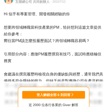
互聯網公司 共同創辦人
・
2022/7/12
Hi 似乎有專案管理、開發相關經驗的你
想要跨領域轉職當科技產業的PM，恰好想到這篇文章提供
給你參考：
嚮往當PM該怎麼投履歷面試？跨領域轉職容易嗎？
引用部分內容：應徵PM履歷撰寫有技巧，面試時應積極但
務實
會建議在撰寫履歷時檢視自身的優缺點與經歷，通常我們具
備很多符合職缺的能力，但缺乏的是對應徵公司生產流程的
了解。就像這位學員要從汽車業轉換到科技業，一定對科技
業的營運流程沒那麼熟悉，這部分可以事先了解，但面試時
登入解鎖全部
6
則回答
還是盡量採取務實的態度，誠實表達自己懂得只是一點小皮
近 2000 位各行各業的 Giver 解答